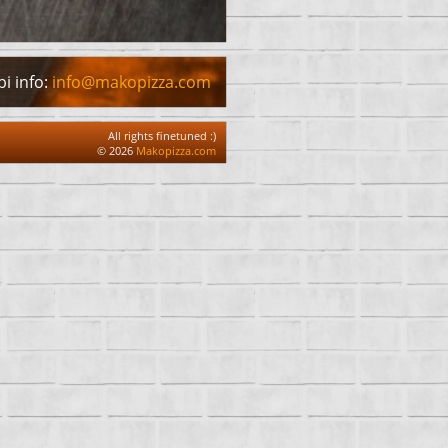
i info:
info@makopizza.com
All rights finetuned :)
© 2026
Makopizza.com