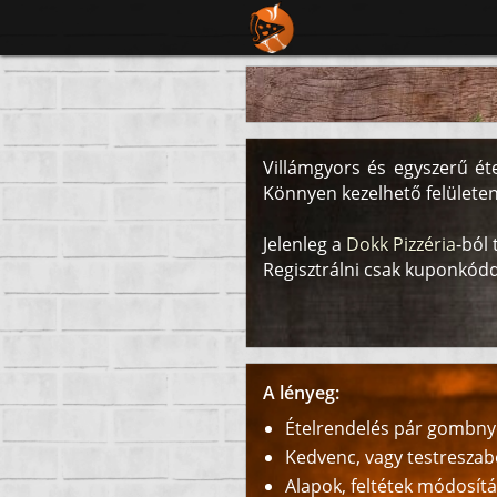
Villámgyors és egyszerű ét
Könnyen kezelhető felületen
Jelenleg a
Dokk Pizzéria
-ból 
Regisztrálni csak kuponkódda
A lényeg:
Ételrendelés pár gombny
Kedvenc, vagy testreszab
Alapok, feltétek módosít