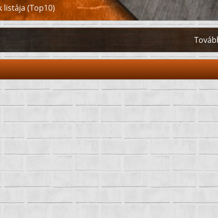
 listája (Top10)
Tovább