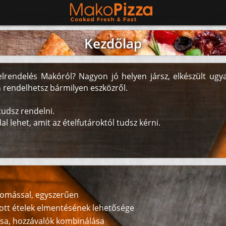
Kezdőlap
elrendelés Makóról? Nagyon jó helyen jársz, elkészült ug
 rendelhetsz bármilyen eszközről.
tudsz rendelni.
l lehet, amit az ételfutároktól tudsz kérni.
omással, egyszerűen
ott ételek elmentésének lehetősége
ása, hozzávalók kombinálása